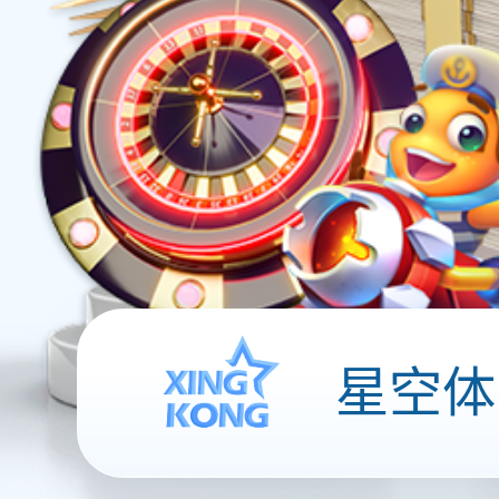
推荐网站
米兰官方端网站登录入口
开云体育
星空app官方版web站
kaiyun官网
乐竞体育下载