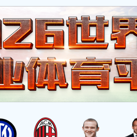
App下载
公司介绍
体育头条
关于 BB官网
企业概况
国际认证
未来发展
多元业务 · 稳健扩张
BB官网 深耕体育数据与互动
社区互动与本地化运营。平台覆