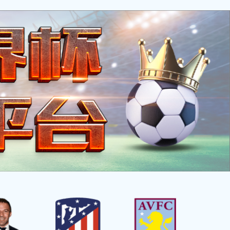
注册入口
内容服务，产品体系涵盖赛事直播、移动端内容分发、
盖多个语种与终端系统，用户规模持续增长。