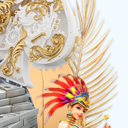
平台稳定率
级
别与权限隔离，为BB官网平台用户建立第一道防线。
保障数据在BB官网体系中传输过程的完整性与保密性。